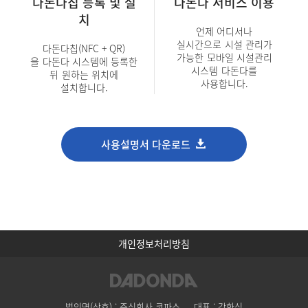
다돈다칩 등록 및 설
다돈다 서비스 이용
치
언제 어디서나
실시간으로
시설 관리가
다돈다칩(NFC + QR)
가능한
모바일 시설관리
을
다돈다 시스템에 등록한
시스템
다돈다를
뒤
원하는 위치에
사용합니다.
설치합니다.
사용설명서 다운로드
개인정보처리방침
법인명(상호) : 주식회사 코파스
대표 : 강한식