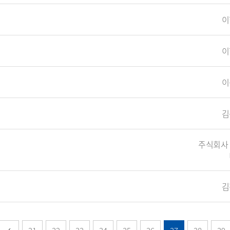
이
이
이
김
주식회사
김